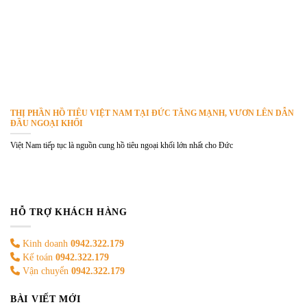
THỊ PHẦN HỒ TIÊU VIỆT NAM TẠI ĐỨC TĂNG MẠNH, VƯƠN LÊN DẪN
ĐẦU NGOẠI KHỐI
Việt Nam tiếp tục là nguồn cung hồ tiêu ngoại khối lớn nhất cho Đức
HỖ TRỢ KHÁCH HÀNG
Kinh doanh
0942.322.179
Kế toán
0942.322.179
Vận chuyển
0942.322.179
BÀI VIẾT MỚI