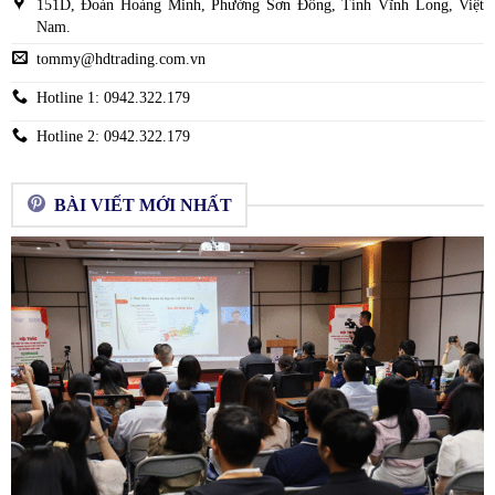
151D, Đoàn Hoàng Minh, Phường Sơn Đông, Tỉnh Vĩnh Long, Việt
VƯƠN
Nam
Nam.
LÊN
với
tommy@hdtrading.com.vn
DẪN
mức
ĐẦU
tăng
Hotline 1: 0942.322.179
NGOẠI
trưởng
KHỐI
ấn
Hotline 2: 0942.322.179
tượng
đầu
năm
BÀI VIẾT MỚI NHẤT
2024