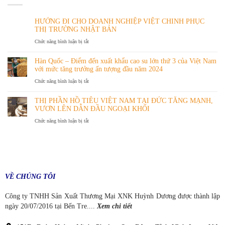
HƯỚNG ĐI CHO DOANH NGHIỆP VIỆT CHINH PHỤC
THỊ TRƯỜNG NHẬT BẢN
ở
Chức năng bình luận bị tắt
HƯỚNG
Hàn Quốc – Điểm đến xuất khẩu cao su lớn thứ 3 của Việt Nam
ĐI
với mức tăng trưởng ấn tượng đầu năm 2024
CHO
ở
Chức năng bình luận bị tắt
DOANH
Hàn
NGHIỆP
THỊ PHẦN HỒ TIÊU VIỆT NAM TẠI ĐỨC TĂNG MẠNH,
Quốc
VIỆT
VƯƠN LÊN DẪN ĐẦU NGOẠI KHỐI
–
CHINH
ở
Chức năng bình luận bị tắt
Điểm
PHỤC
THỊ
đến
THỊ
PHẦN
xuất
TRƯỜNG
HỒ
khẩu
NHẬT
TIÊU
cao
BẢN
VIỆT
su
VỀ CHÚNG TÔI
NAM
lớn
TẠI
thứ
Công ty TNHH Sản Xuất Thương Mại XNK Huỳnh Dương được thành lập
ĐỨC
3
ngày 20/07/2016 tại Bến Tre....
Xem chi tiết
TĂNG
của
MẠNH,
Việt